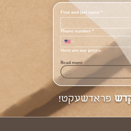
First and last name
*
Phone number
*
Here are our prices:
Read more
קדש
פראדשעקט!