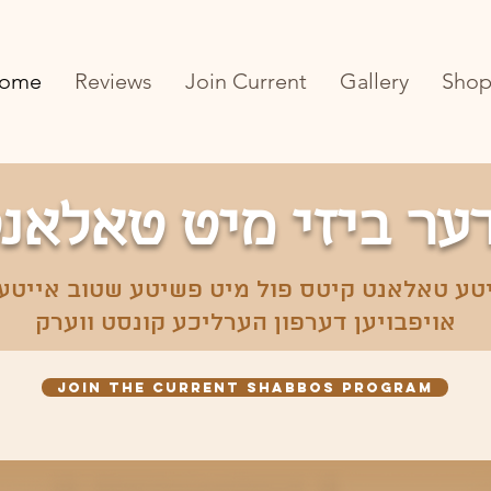
ome
Reviews
Join Current
Gallery
Sho
ער ביזי מיט טאלאנט
טע טאלאנט קיטס פול מיט פשיטע שטוב אייטעמ
אויפבויען דערפון הערליכע קונסט ווערק
JOIN the CURRENT shabbos program