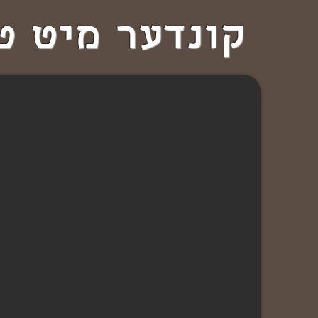
קונדער מיט ט