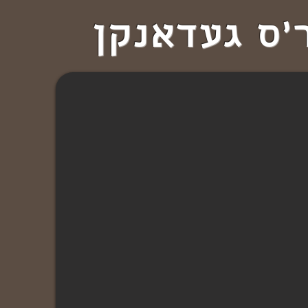
'ס געדאנקן