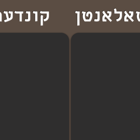
אלאנטן
קונדער