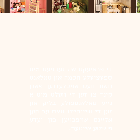
די פראיעקט איז געבויעט מיט
ספעציעלע חכמה און טאלאנט
וואס וועט אויסלערנען פארן
קינד צו זען די וועלט מיט א
נייע טאלאנטפולע בליק און
זען די שיינקייט וואס ער קען
אליינס אויפבויען פון יעדע
פשיטע אייטעם.