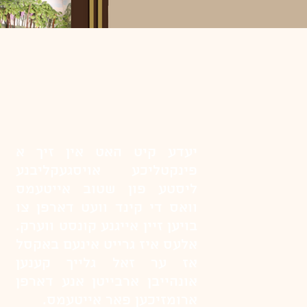
יעדע קיט האט אין זיך א
פינקטליכע אויסגעקליבנע
ליסטע פון שטוב אייטעמס
וואס די קינד וועט דארפן צו
בויען זיין אייגנע קונסט ווערק.
אלעס איז גרייט אינעם באקסל
אז ער זאל גלייך קענען
אונהייבן ארבייטן אנע דארפן
ארומזיכען פאר אייטעמס.