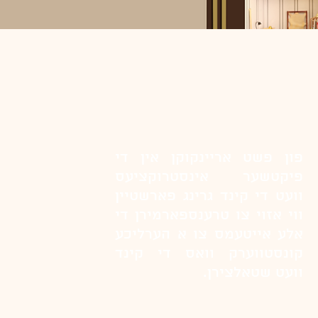
פון פשט אריינקוקן אין די
פיקטשער אינסטרוקציעס
וועט די קינד גרינג פארשטיין
ווי אזוי צו טרענספארמירן די
אלע אייטעמס צו א הערליכע
קונסטווערק וואס די קינד
וועט שטאלצירן.