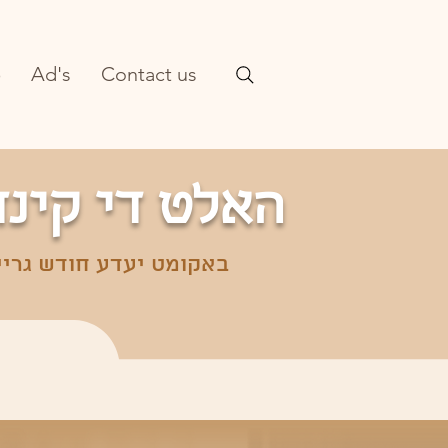
p
Ad's
Contact us
האלט די קינד
באקומט יעדע חודש גריי