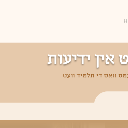
H
 אין ידיעות
ס וואס די תלמיד וועט